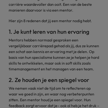
Belgie
Midden-Oosten
Van MKB tot
Carrière-advies
carrière waardevoller dan ooit. Een van de beste
Finance interimtarieven in 2026:
grote
Onze
Liegen op je cv: 'Als het uitkomt is
New Zealand
manieren daarvoor is via een mentor.
groeiend gat tussen generalisten en
Canada
Nederland
multinational, jij
Sales & Marketing
specialisten
het vertrouwen voor altijd weg'
helpt je
specialisten
helpen je bij
Portugal
Hier zijn 8 redenen dat jij een mentor nodig hebt.
werkgever
Chili
New Zealand
het vinden van
Treasury
sneller, beter en
een financiële
Recruitmentadvies
Singapore
1. Je kunt leren van hun ervaring
efficiënter te
China
Portugal
rol binnen de
Business controller of financial
worden.
publieke
Spanje
controller aannemen? Download de
Mentors hebben normaal gesproken een
Interne vacatures
Duitsland
sector of zorg.
Singapore
checklist
vergelijkbaar carrièrepad gehad als jij, dus ze kunnen
Werken bij ons
Taiwan
een schat aan kennis en ervaring met je delen. Op
Filipijnen
Spanje
Tax
Sales &
Onze mensen maken het verschil. Lees
Thailand
basis van hun specialisme kunnen ze je helpen je hard
Marketing
hun verhaal en kom alles te weten over
Frankrijk
skills te ontwikkelen, maar ook in soft skills zoals
Taiwan
Kom in contact
Verenigd Koninkrijk
een carrière bij Robert Walters
met
timemanagement en het managen van een team.
Bouw aan je
Nederland.
Hong Kong
werkgevers
Thailand
carrière en aan
Verenigde Staten
die jouw tax
2. Ze houden je een spiegel voor
de groei van je
Ontdek meer
expertise op
Ierland
Verenigd Koninkrijk
Vietnam
werkgever.
We nemen vaak niet de tijd om te reflecteren op
waarde
schatten.
Zuid-Korea
waar we goed in zijn, en waar nog verbeterpunten
Indië
Verenigde Staten
zitten. Een mentor houd je een spiegel voor. Hun
Zwitserland
Indonesië
Vietnam
feedback zorgt ervoor dat je– ook al heb je het druk –
Treasury
Interne