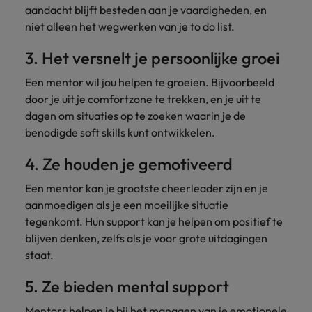
aandacht blijft besteden aan je vaardigheden, en
vacatures
Je kunt op ons
Italië
Zuid-Korea
niet alleen het wegwerken van je to do list.
rekenen bij
Een baan in
het
Japan
Zwitserland
recruitment -
3. Het versnelt je persoonlijke groei
waarmaken
iets voor jou?
van jouw
Een mentor wil jou helpen te groeien. Bijvoorbeeld
ambities.
door je uit je comfortzone te trekken, en je uit te
dagen om situaties op te zoeken waarin je de
benodigde soft skills kunt ontwikkelen.
4. Ze houden je gemotiveerd
Een mentor kan je grootste cheerleader zijn en je
aanmoedigen als je een moeilijke situatie
tegenkomt. Hun support kan je helpen om positief te
blijven denken, zelfs als je voor grote uitdagingen
staat.
5. Ze bieden mental support
Mentors helpen je bij het managen van je
emotionele