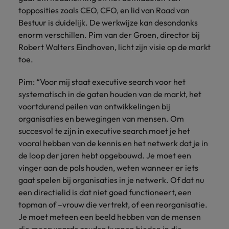
Belgie
Midden-Oosten
Van MKB tot
Carrière-advies
topposities zoals CEO, CFO, en lid van Raad van
Finance interimtarieven in 2026:
grote
Onze
Liegen op je cv: 'Als het uitkomt is
New Zealand
Bestuur is duidelijk. De werkwijze kan desondanks
groeiend gat tussen generalisten en
Canada
Nederland
multinational, jij
Sales & Marketing
specialisten
het vertrouwen voor altijd weg'
enorm verschillen. Pim van der Groen, director bij
helpt je
specialisten
helpen je bij
Portugal
werkgever
Chili
New Zealand
Robert Walters Eindhoven, licht zijn visie op de markt
het vinden van
Treasury
sneller, beter en
een financiële
Recruitmentadvies
toe.
Singapore
efficiënter te
China
Portugal
rol binnen de
Business controller of financial
worden.
publieke
Spanje
Pim: “Voor mij staat executive search voor het
controller aannemen? Download de
Interne vacatures
Duitsland
sector of zorg.
Singapore
systematisch in de gaten houden van de markt, het
checklist
Werken bij ons
Taiwan
voortdurend peilen van ontwikkelingen bij
Filipijnen
Spanje
Tax
Sales &
Onze mensen maken het verschil. Lees
organisaties en bewegingen van mensen. Om
Thailand
Marketing
hun verhaal en kom alles te weten over
succesvol te zijn in executive search moet je het
Frankrijk
Taiwan
Kom in contact
Verenigd Koninkrijk
een carrière bij Robert Walters
vooral hebben van de kennis en het netwerk dat je in
met
Bouw aan je
Nederland.
de loop der jaren hebt opgebouwd. Je moet een
Hong Kong
werkgevers
Thailand
carrière en aan
Verenigde Staten
die jouw tax
vinger aan de pols houden, weten wanneer er iets
de groei van je
Ontdek meer
expertise op
Ierland
Verenigd Koninkrijk
Vietnam
werkgever.
gaat spelen bij organisaties in je netwerk. Of dat nu
waarde
een directielid is dat niet goed functioneert, een
schatten.
Zuid-Korea
Indië
Verenigde Staten
topman of –vrouw die vertrekt, of een reorganisatie.
Je moet meteen een beeld hebben van de mensen
Zwitserland
Indonesië
Vietnam
Treasury
Interne