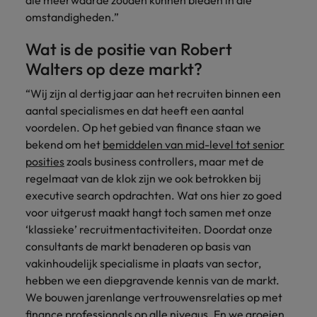
die meerwaarde zouden kunnen bieden in die
vacatures
omstandigheden.”
Je kunt op ons
Italië
Zuid-Korea
rekenen bij
Een baan in
Wat is de positie van Robert
het
Japan
Zwitserland
recruitment -
waarmaken
Walters op deze markt?
iets voor jou?
van jouw
“Wij zijn al dertig jaar aan het recruiten binnen een
ambities.
aantal specialismes en dat heeft een aantal
voordelen. Op het gebied van finance staan we
bekend om het
bemiddelen van mid-level tot senior
posities
zoals business controllers, maar met de
regelmaat van de klok zijn we ook betrokken bij
executive search opdrachten. Wat ons hier zo goed
voor uitgerust maakt hangt toch samen met onze
‘klassieke’ recruitmentactiviteiten. Doordat onze
consultants de markt benaderen op basis van
vakinhoudelijk specialisme in plaats van sector,
hebben we een diepgravende kennis van de markt.
We bouwen jarenlange vertrouwensrelaties op met
finance professionals op alle niveaus. En we groeien