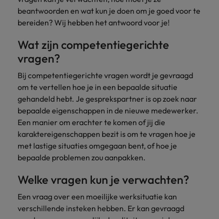
Belgie
Midden-Oosten
Van MKB tot
Carrière-advies
Finance interimtarieven in 2026:
beantwoorden en wat kun je doen om je goed voor te
grote
Onze
Liegen op je cv: 'Als het uitkomt is
New Zealand
groeiend gat tussen generalisten en
bereiden? Wij hebben het antwoord voor je!
Canada
Nederland
multinational, jij
Sales & Marketing
specialisten
het vertrouwen voor altijd weg'
helpt je
specialisten
helpen je bij
Portugal
Wat zijn competentiegerichte
werkgever
Chili
New Zealand
het vinden van
Treasury
sneller, beter en
een financiële
Recruitmentadvies
vragen?
Singapore
efficiënter te
China
Portugal
rol binnen de
Business controller of financial
worden.
Bij competentiegerichte vragen wordt je gevraagd
publieke
Spanje
controller aannemen? Download de
Interne vacatures
Duitsland
sector of zorg.
Singapore
om te vertellen hoe je in een bepaalde situatie
checklist
Werken bij ons
Taiwan
gehandeld hebt. Je gesprekspartner is op zoek naar
Filipijnen
Spanje
bepaalde eigenschappen in de nieuwe medewerker.
Tax
Sales &
Onze mensen maken het verschil. Lees
Thailand
Een manier om erachter te komen of jij die
Marketing
hun verhaal en kom alles te weten over
Frankrijk
Taiwan
Kom in contact
Verenigd Koninkrijk
karaktereigenschappen bezit is om te vragen hoe je
een carrière bij Robert Walters
met
Bouw aan je
met lastige situaties omgegaan bent, of hoe je
Nederland.
Hong Kong
werkgevers
Thailand
carrière en aan
Verenigde Staten
bepaalde problemen zou aanpakken.
die jouw tax
de groei van je
Ontdek meer
expertise op
Ierland
Verenigd Koninkrijk
Vietnam
werkgever.
Welke vragen kun je verwachten?
waarde
schatten.
Zuid-Korea
Indië
Verenigde Staten
Een vraag over een moeilijke werksituatie kan
verschillende insteken hebben. Er kan gevraagd
Zwitserland
Indonesië
Vietnam
Treasury
Interne