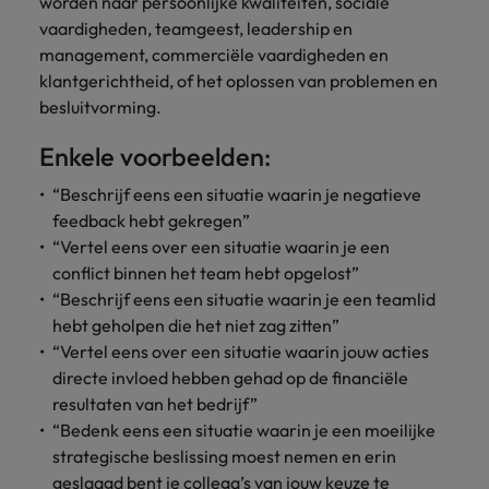
worden naar persoonlijke kwaliteiten, sociale
vacatures
vaardigheden, teamgeest, leadership en
Je kunt op ons
Italië
Zuid-Korea
rekenen bij
management, commerciële vaardigheden en
Een baan in
het
Japan
Zwitserland
recruitment -
klantgerichtheid, of het oplossen van problemen en
waarmaken
iets voor jou?
besluitvorming.
van jouw
ambities.
Enkele voorbeelden:
“Beschrijf eens een situatie waarin je negatieve
feedback hebt gekregen”
“Vertel eens over een situatie waarin je een
conflict binnen het team hebt opgelost”
“Beschrijf eens een situatie waarin je een teamlid
hebt geholpen die het niet zag zitten”
“Vertel eens over een situatie waarin jouw acties
directe invloed hebben gehad op de financiële
resultaten van het bedrijf”
“Bedenk eens een situatie waarin je een moeilijke
strategische beslissing moest nemen en erin
geslaagd bent je collega’s van jouw keuze te