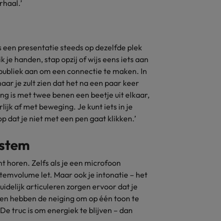
rhaal.’
ens een presentatie steeds op dezelfde plek
k je handen, stap opzij of wijs eens iets aan
 publiek aan om een connectie te maken. In
maar je zult zien dat het na een paar keer
ng is met twee benen een beetje uit elkaar,
lijk af met beweging. Je kunt iets in je
p dat je niet met een pen gaat klikken.’
 stem
nt horen. Zelfs als je een microfoon
 stemvolume let. Maar ook je intonatie – het
uidelijk articuleren zorgen ervoor dat je
sen hebben de neiging om op één toon te
 De truc is om energiek te blijven – dan