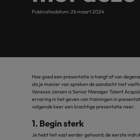
Customer Service
Contact
Permanente werving & selectie
opneme
Meer lezen
(Semi)
Internationaal bekend, met een lokale touch. In Nederlan
Publicatiedatum: 26 maart 2024
Beveel een vriend aan
Carrièreadvies
Interim
Onze spe
Human Resources
Neem contact op
financië
Ons verhaal
Salary survey
Executive search
Recruitmentadvies
Legal
Vestigingen
Tax
Investeerders
Outsourcing
Robert Walters Academy
Kom in 
Webinars
Amsterdam
Office & Management Support
waarde 
Recruitment process outsourcing
Gelijkheid, diversiteit & inclusie
Eindhoven
Salary Survey
Treasu
Talent advisory
Hoe goed een presentatie is hangt af van degene d
(Semi) Publieke Sector
Verhalen van onze klanten en kandidaten
Onze locaties
als je manier van spreken de aandacht niet vast
Carrière-advies
Je kunt
Vanessa Jansen is Senior Manager Talent Acquis
Market intelligence
Het 90-dagenplan: zo start je s
ambities
Supply Chain & Logistics
ervaring in het geven van trainingen in presentati
Afrika
Pers&PR
volgende keer een krachtige presentatie neer.
Recruitmentadvies
Australië
Tax
De complete eguide voor een s
1. Begin sterk
Belgie
Sales & Marketing
Je hebt het vast eerder gehoord; de eerste indruk
Canada