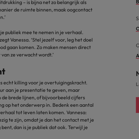
B
rukking – is bijna net zo belangrijk als
 manier de ruimte binnen, maak oogcontact
alisten hebben de markt in handen
New Zealand
n.’
S
Portugal
O
 je publiek mee te nemen in je verhaal.
: groeiend gat tussen generalisten en specialisten
egt Vanessa. ‘Stel jezelf voor, leg het doel
Singapore
C
 bod gaan komen. Zo maken mensen direct
Spanje
er van ze verwacht wordt.’
A
Taiwan
t is het vertrouwen voor altijd weg'
nt
Thailand
s echt killing voor je overtuigingskracht.
L
ur aan je presentatie te geven, maar
l controller aannemen? Download de checklist
Verenigd Koninkrijk
 de brede lijnen, of bijvoorbeeld cijfers
ing op het onderwerp in. Bedenk een aantal
Verenigde Staten
verhaal tot leven laten komen. Vannesa:
ezig te zijn, omdat je dan het contact met je
Vietnam
g bent, dan is je publiek dat ook. Terwijl je
Zuid-Korea