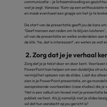
communicatie – je lichaamshouding en gezichtsuitd
Carrière-advies
wat je zegt. Vanessa: ‘Kom op een enthousiaste
Interim finance in 2026: speci
Treasury
Chili
en maak eventueel een grapje om het ijs te breke
China
Recruitmentadvies
Interne vacatures
De start van de presentatie geeft jou de kans om
Finance interimtarieven in 2026
Duitsland
‘Geef mensen een reden om te blijven luisteren’, z
Werken bij ons
uit van de presentatie en welke onderdelen aan
Onze mensen maken het verschil. Lees
Filipijnen
de klik: ‘he, dat is interessant’, en weten ze wat 
hun verhaal en kom alles te weten over
Carrière-advies
Frankrijk
een carrière bij Robert Walters
Liegen op je cv: 'Als het uitkom
2. Zorg dat je je verhaal ke
Nederland.
Hong Kong
Zorg dat je je tekst door en door kent. Voorlezen i
Recruitmentadvies
Ontdek meer
PowerPoint kan helpen om een duidelijke structu
Business controller of financia
Ierland
vermijd het oplezen van de slides. Laat dus alleen
zien in je PowerPoint presentatie, en ga mondel
Indië
aansprekende voorbeelden (case studies) die je 
Indonesië
‘Het is een valkuil om teveel met je presentatie b
publiek verliest. Als jij namelijk met je slides bezi
Italië
wil dat hun aandacht op jou gericht is!’