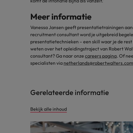
komt de intonatie bijna als vanzelf.’
Meer informatie
Vanessa Jansen geeft presentatietrainingen aan
recruitment consultant word je uitgebreid begele
presentatietechnieken – een skill waar je de rest 
weten over het opleidingstraject van Robert Wal
consultant? Ga naar onze
careers pagina
. Of ne
specialisten via
netherlands@robertwalters.co
Gerelateerde informatie
Bekijk alle inhoud