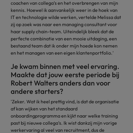
coachen van collega’s en het overbrengen van mijn
vacatures
Je kunt op ons
Italië
Zuid-Korea
kennis. Hoewel ik aanvankelijk weer in de hoek van
rekenen bij
Een baan in
IT en technologie wilde werken, vertelde Melissa dat
het
Japan
Zwitserland
recruitment -
zij op zoek was naar een managing consultant voor
waarmaken
iets voor jou?
haar supply chain-team. Uiteindelijk bleek dat de
van jouw
perfecte combinatie van een mooie uitdaging, een
ambities.
bestaand team dat ik onder mijn hoede kon nemen
en het managen van een eigen klantenportfolio.'
Je kwam binnen met veel ervaring.
Maakte dat jouw eerste periode bij
Robert Walters anders dan voor
andere starters?
'Zeker. Wat ik heel prettig vind, is dat de organisatie
af kan wijken van het standaard
onboardingprogramma en kijkt naar welke training
past bij nieuwe collega’s. Ik wist dankzij mijn vorige
werkervaring al veel van recruitment, dus de