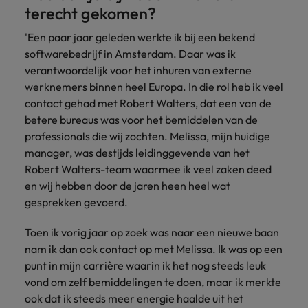
Belgie
Midden-Oosten
Van MKB tot
Carrière-advies
terecht gekomen?
Finance interimtarieven in 2026:
grote
Onze
Liegen op je cv: 'Als het uitkomt is
New Zealand
groeiend gat tussen generalisten en
Canada
Nederland
multinational, jij
Sales & Marketing
specialisten
'Een paar jaar geleden werkte ik bij een bekend
het vertrouwen voor altijd weg'
helpt je
specialisten
helpen je bij
Portugal
softwarebedrijf in Amsterdam. Daar was ik
werkgever
Chili
New Zealand
het vinden van
verantwoordelijk voor het inhuren van externe
Treasury
sneller, beter en
een financiële
Recruitmentadvies
Singapore
werknemers binnen heel Europa. In die rol heb ik veel
efficiënter te
China
Portugal
rol binnen de
Business controller of financial
contact gehad met Robert Walters, dat een van de
worden.
publieke
Spanje
controller aannemen? Download de
Interne vacatures
betere bureaus was voor het bemiddelen van de
Duitsland
sector of zorg.
Singapore
checklist
Werken bij ons
Taiwan
professionals die wij zochten. Melissa, mijn huidige
Filipijnen
Spanje
manager, was destijds leidinggevende van het
Tax
Sales &
Onze mensen maken het verschil. Lees
Thailand
Robert Walters-team waarmee ik veel zaken deed
Marketing
hun verhaal en kom alles te weten over
Frankrijk
Taiwan
Kom in contact
en wij hebben door de jaren heen heel wat
Verenigd Koninkrijk
een carrière bij Robert Walters
met
Bouw aan je
gesprekken gevoerd.
Nederland.
Hong Kong
werkgevers
Thailand
carrière en aan
Verenigde Staten
die jouw tax
de groei van je
Toen ik vorig jaar op zoek was naar een nieuwe baan
Ontdek meer
expertise op
Ierland
Verenigd Koninkrijk
Vietnam
werkgever.
nam ik dan ook contact op met Melissa. Ik was op een
waarde
punt in mijn carrière waarin ik het nog steeds leuk
schatten.
Zuid-Korea
Indië
Verenigde Staten
vond om zelf bemiddelingen te doen, maar ik merkte
Zwitserland
Indonesië
ook dat ik steeds meer energie haalde uit het
Vietnam
Treasury
Interne