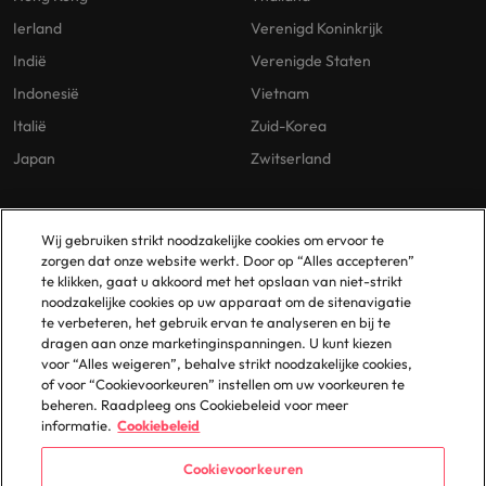
Ierland
Verenigd Koninkrijk
Indië
Verenigde Staten
Indonesië
Vietnam
Italië
Zuid-Korea
Japan
Zwitserland
Our Policies
Vestigingen
Wij gebruiken strikt noodzakelijke cookies om ervoor te
zorgen dat onze website werkt. Door op “Alles accepteren”
Privacybeleid
Amsterdam
te klikken, gaat u akkoord met het opslaan van niet-strikt
noodzakelijke cookies op uw apparaat om de sitenavigatie
Cookies Policy
Eindhoven
te verbeteren, het gebruik ervan te analyseren en bij te
Policy Library
Rotterdam
dragen aan onze marketinginspanningen. U kunt kiezen
voor “Alles weigeren”, behalve strikt noodzakelijke cookies,
Gelijke Behandeling
of voor “Cookievoorkeuren” instellen om uw voorkeuren te
beheren. Raadpleeg ons Cookiebeleid voor meer
informatie.
Cookiebeleid
Cookievoorkeuren