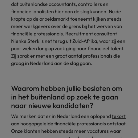
Belgie
Midden-Oosten
Van MKB tot
Carrière-advies
dat buitenlandse accountants, controllers en
Finance interimtarieven in 2026:
grote
Onze
Liegen op je cv: 'Als het uitkomt is
financieel analisten hier aan de slag kunnen. Nu de
New Zealand
groeiend gat tussen generalisten en
Canada
Nederland
multinational, jij
Sales & Marketing
specialisten
het vertrouwen voor altijd weg'
krapte op de arbeidsmarkt toeneemt kijken steeds
helpt je
specialisten
helpen je bij
Portugal
meer werkgevers over de grens bij het werven van
werkgever
Chili
New Zealand
het vinden van
Treasury
financiële professionals. Recruitment consultant
sneller, beter en
een financiële
Recruitmentadvies
Singapore
efficiënter te
China
Nienke Sterk is net terug uit Zuid-Afrika, waar zij een
Portugal
rol binnen de
Business controller of financial
worden.
publieke
Spanje
paar weken lang op zoek ging naar financieel talent.
controller aannemen? Download de
Interne vacatures
Duitsland
sector of zorg.
Singapore
Zij sprak er met een groot aantal professionals die
checklist
Werken bij ons
Taiwan
graag in Nederland aan de slag gaan.
Filipijnen
Spanje
Tax
Sales &
Onze mensen maken het verschil. Lees
Thailand
Marketing
hun verhaal en kom alles te weten over
Frankrijk
Taiwan
Kom in contact
Verenigd Koninkrijk
een carrière bij Robert Walters
Waarom hebben jullie besloten om
met
Bouw aan je
Nederland.
Hong Kong
werkgevers
Thailand
carrière en aan
in het buitenland op zoek te gaan
Verenigde Staten
die jouw tax
de groei van je
naar nieuwe kandidaten?
Ontdek meer
expertise op
Ierland
Verenigd Koninkrijk
Vietnam
werkgever.
waarde
We merken dat er in Nederland een oplopend
tekort
schatten.
Zuid-Korea
Indië
Verenigde Staten
aan hoogopgeleide financiële professionals
ontstaat.
Onze klanten hebben steeds meer vacatures waar
Zwitserland
Indonesië
Vietnam
Treasury
Interne