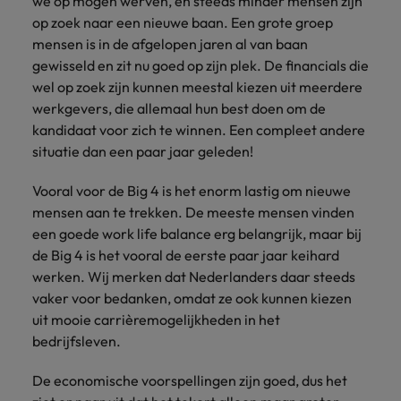
we op mogen werven, en steeds minder mensen zijn
vacatures
op zoek naar een nieuwe baan. Een grote groep
Je kunt op ons
Italië
Zuid-Korea
mensen is in de afgelopen jaren al van baan
rekenen bij
Een baan in
het
Japan
Zwitserland
gewisseld en zit nu goed op zijn plek. De financials die
recruitment -
waarmaken
iets voor jou?
wel op zoek zijn kunnen meestal kiezen uit meerdere
van jouw
werkgevers, die allemaal hun best doen om de
ambities.
kandidaat voor zich te winnen. Een compleet andere
situatie dan een paar jaar geleden!
Vooral voor de Big 4 is het enorm lastig om nieuwe
mensen aan te trekken. De meeste mensen vinden
een goede work life balance erg belangrijk, maar bij
de Big 4 is het vooral de eerste paar jaar keihard
werken. Wij merken dat Nederlanders daar steeds
vaker voor bedanken, omdat ze ook kunnen kiezen
uit mooie carrièremogelijkheden in het
bedrijfsleven.
De economische voorspellingen zijn goed, dus het