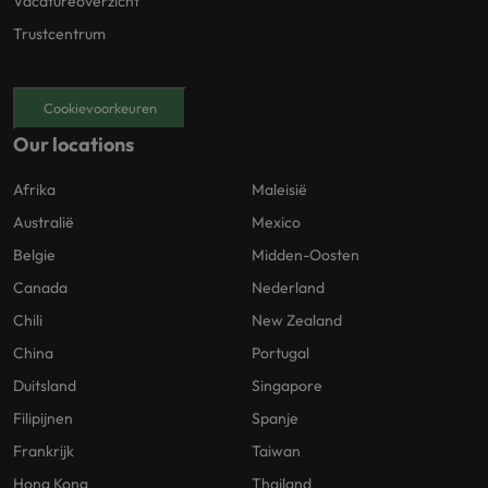
Vacatureoverzicht
Trustcentrum
Cookievoorkeuren
Our locations
Afrika
Maleisië
Australië
Mexico
Belgie
Midden-Oosten
Canada
Nederland
Chili
New Zealand
China
Portugal
Duitsland
Singapore
Filipijnen
Spanje
Frankrijk
Taiwan
Hong Kong
Thailand