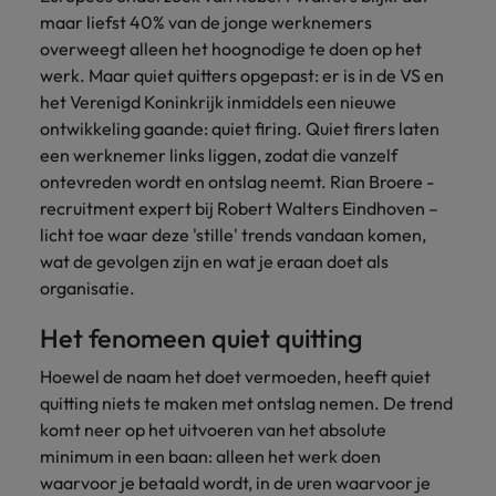
Belgie
Midden-Oosten
Van MKB tot
Carrière-advies
maar liefst 40% van de jonge werknemers
Finance interimtarieven in 2026:
grote
Onze
Liegen op je cv: 'Als het uitkomt is
New Zealand
overweegt alleen het hoognodige te doen op het
groeiend gat tussen generalisten en
Canada
Nederland
multinational, jij
Sales & Marketing
specialisten
het vertrouwen voor altijd weg'
werk. Maar quiet quitters opgepast: er is in de VS en
helpt je
specialisten
helpen je bij
Portugal
werkgever
Chili
New Zealand
het Verenigd Koninkrijk inmiddels een nieuwe
het vinden van
Treasury
sneller, beter en
een financiële
Recruitmentadvies
ontwikkeling gaande: quiet firing. Quiet firers laten
Singapore
efficiënter te
China
Portugal
rol binnen de
Business controller of financial
een werknemer links liggen, zodat die vanzelf
worden.
publieke
Spanje
controller aannemen? Download de
ontevreden wordt en ontslag neemt. Rian Broere -
Interne vacatures
Duitsland
sector of zorg.
Singapore
checklist
recruitment expert bij Robert Walters Eindhoven –
Werken bij ons
Taiwan
licht toe waar deze 'stille' trends vandaan komen,
Filipijnen
Spanje
Tax
Sales &
Onze mensen maken het verschil. Lees
Thailand
wat de gevolgen zijn en wat je eraan doet als
Marketing
hun verhaal en kom alles te weten over
organisatie.
Frankrijk
Taiwan
Kom in contact
Verenigd Koninkrijk
een carrière bij Robert Walters
met
Bouw aan je
Nederland.
Het fenomeen quiet quitting
Hong Kong
werkgevers
Thailand
carrière en aan
Verenigde Staten
die jouw tax
de groei van je
Hoewel de naam het doet vermoeden, heeft quiet
Ontdek meer
expertise op
Ierland
Verenigd Koninkrijk
Vietnam
werkgever.
quitting niets te maken met ontslag nemen. De trend
waarde
komt neer op het uitvoeren van het absolute
schatten.
Zuid-Korea
Indië
Verenigde Staten
minimum in een baan: alleen het werk doen
Zwitserland
Indonesië
Vietnam
waarvoor je betaald wordt, in de uren waarvoor je
Treasury
Interne