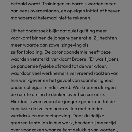
betaald wordt. Trainingen en borrels worden meer
vacatures
Je kunt op ons
Italië
Zuid-Korea
dan eens overgeslagen, en op eigen initiatief hoeven
rekenen bij
Een baan in
managers al helemaal niet te rekenen.
het
Japan
Zwitserland
recruitment -
waarmaken
iets voor jou?
Uit het onderzoek blijkt dat quiet quitting meer
van jouw
voorkomt binnen de jongere generatie. Zij hechten
ambities.
meer waarde aan zowel zingeving als
zelfontplooiing. De coronapandemie heeft deze
waarden versterkt, verklaart Broere. ‘Er was tijdens
de pandemie fysieke afstand tot de werkvloer,
waardoor veel werknemers vervreemd raakten van
hun werkgever en het gevoel van saamhorigheid
onder collega's minder werd. Werknemers kregen
de ruimte om na te denken over hun carrière.
Hierdoor kwam vooral de jongere generatie tot de
conclusie dat ze een baan willen met minder
werkdruk en meer zingeving. Door duidelijke
grenzen te stellen in hun werk, houden zij meer tijd
over voor zaken waar ze écht gelukkig van worden’,