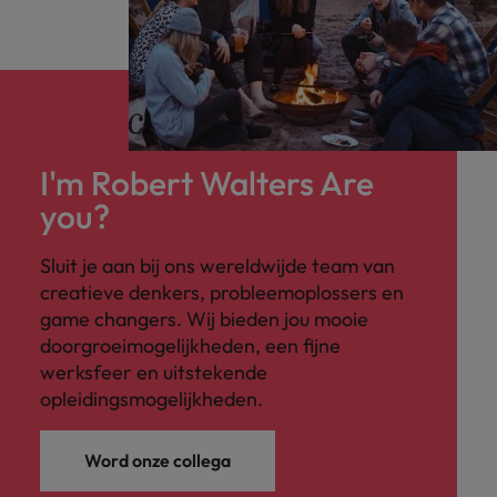
I'm Robert Walters Are
you?
Sluit je aan bij ons wereldwijde team van
creatieve denkers, probleemoplossers en
game changers. Wij bieden jou mooie
doorgroeimogelijkheden, een fijne
werksfeer en uitstekende
opleidingsmogelijkheden.
Word onze collega