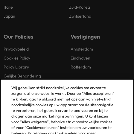
Italië
Zuid-Korea
Japan
Zwitserland
Our Policies
Vestigingen
Privacybeleid
Amsterdam
Cookies Policy
Eindhoven
Policy Library
Rotterdam
Gelijke Behandeling
Wij gebruiken strikt noodzakelijke cookies om ervoor te
zorgen dat onze website werkt. Door op “Alles accepteren”
te klikken, gaat u akkoord met het opslaan van niet-strikt
noodzakelijke cookies op uw apparaat om de sitenavigatie
te verbeteren, het gebruik ervan te analyseren en bij te
dragen aan onze marketinginspanningen. U kunt kiezen
© 2025 Robert Walters Plc. All Rights Reserved.
voor “Alles weigeren”, behalve strikt noodzakelijke cookies,
of voor “Cookievoorkeuren” instellen om uw voorkeuren te
beheren. Raadpleeg ons Cookiebeleid voor meer