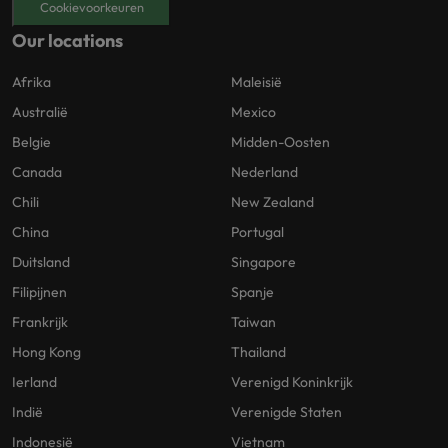
Cookievoorkeuren
Our locations
Afrika
Maleisië
Australië
Mexico
Belgie
Midden-Oosten
Canada
Nederland
Chili
New Zealand
China
Portugal
Duitsland
Singapore
Filipijnen
Spanje
Frankrijk
Taiwan
Hong Kong
Thailand
Ierland
Verenigd Koninkrijk
Indië
Verenigde Staten
Indonesië
Vietnam