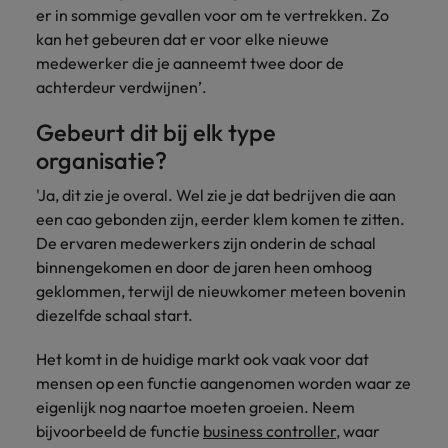
er in sommige gevallen voor om te vertrekken. Zo
vacatures
Je kunt op ons
Italië
Zuid-Korea
kan het gebeuren dat er voor elke nieuwe
rekenen bij
Een baan in
medewerker die je aanneemt twee door de
het
Japan
Zwitserland
recruitment -
achterdeur verdwijnen’.
waarmaken
iets voor jou?
van jouw
Gebeurt dit bij elk type
ambities.
organisatie?
'Ja, dit zie je overal. Wel zie je dat bedrijven die aan
een cao gebonden zijn, eerder klem komen te zitten.
De ervaren medewerkers zijn onderin de schaal
binnengekomen en door de jaren heen omhoog
geklommen, terwijl de nieuwkomer meteen bovenin
diezelfde schaal start.
Het komt in de huidige markt ook vaak voor dat
mensen op een functie aangenomen worden waar ze
eigenlijk nog naartoe moeten groeien. Neem
bijvoorbeeld de functie
business controller
, waar