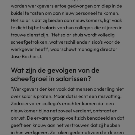
Belgie
Midden-Oosten
Van MKB tot
Carrière-advies
worden werkgevers ertoe gedwongen om diep in de
Finance interimtarieven in 2026:
grote
Onze
Liegen op je cv: 'Als het uitkomt is
New Zealand
buidel te tasten om aan nieuw personeel te komen.
groeiend gat tussen generalisten en
Canada
Nederland
multinational, jij
Sales & Marketing
specialisten
het vertrouwen voor altijd weg'
Het salaris dat zij bieden aan nieuwkomers, ligt vaak
helpt je
specialisten
helpen je bij
Portugal
werkgever
Chili
New Zealand
te dicht bij het salaris van hun collega's die al jaren in
het vinden van
Treasury
sneller, beter en
een financiële
Recruitmentadvies
trouwe dienst zijn. 'Het salarishuis wordt volledig
Singapore
efficiënter te
China
Portugal
rol binnen de
Business controller of financial
scheefgetrokken, wat verschillende risico's voor de
worden.
publieke
Spanje
controller aannemen? Download de
werkgever heeft’, waarschuwt managing director
Interne vacatures
Duitsland
sector of zorg.
Singapore
checklist
Jose Bokhorst.
Werken bij ons
Taiwan
Filipijnen
Spanje
Wat zijn de gevolgen van de
Tax
Sales &
Onze mensen maken het verschil. Lees
Thailand
Marketing
hun verhaal en kom alles te weten over
scheefgroei in salarissen?
Frankrijk
Taiwan
Kom in contact
Verenigd Koninkrijk
een carrière bij Robert Walters
met
Bouw aan je
'Werkgevers denken vaak dat mensen onderling niet
Nederland.
Hong Kong
werkgevers
Thailand
carrière en aan
Verenigde Staten
over salaris praten. Maar dat is echt een misvatting.
die jouw tax
de groei van je
Ontdek meer
Zodra ervaren collega's erachter komen dat een
expertise op
Ierland
Verenigd Koninkrijk
Vietnam
werkgever.
nieuwkomer bijna net zoveel verdient, ontstaat er
waarde
schatten.
Zuid-Korea
Indië
onrust. De ervaren groep voelt zich benadeeld en dat
Verenigde Staten
geeft een knauw aan het vertrouwen dat zij hebben
Zwitserland
Indonesië
Vietnam
in hun werkgever. Ze raken gedemotiveerd en kiezen
Treasury
Interne