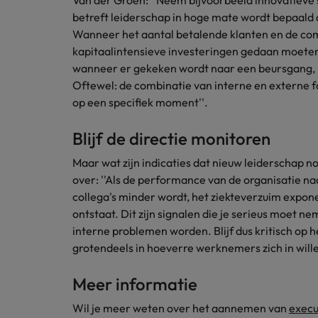
Van der Groen: ''Neem bijvoorbeeld innovatieve 
Japan
betreft leiderschap in hoge mate wordt bepaald d
Wanneer het aantal betalende klanten en de comp
kapitaalintensieve investeringen gedaan moeten
wanneer er gekeken wordt naar een beursgang, i
Oftewel: de combinatie van interne en externe 
op een specifiek moment''.
Blijf de directie monitoren
Maar wat zijn indicaties dat nieuw leiderschap no
over: ''Als de performance van de organisatie n
collega's minder wordt, het ziekteverzuim expon
ontstaat. Dit zijn signalen die je serieus moet n
interne problemen worden. Blijf dus kritisch op 
grotendeels in hoeverre werknemers zich in wille
Meer informatie
Wil je meer weten over het aannemen van
execu