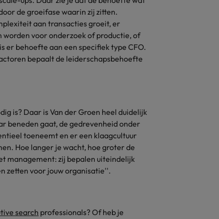
scale-ups. Daar zie je dat de behoefte wat
oor de groeifase waarin zij zitten.
Zwitserland
lexiteit aan transacties groeit, er
 worden voor onderzoek of productie, of
s er behoefte aan een specifiek type CFO.
factoren bepaalt de leiderschapsbehoefte
dig is? Daar is Van der Groen heel duidelijk
aar beneden gaat, de gedrevenheid onder
entieel toeneemt en er een klaagcultuur
emen. Hoe langer je wacht, hoe groter de
het management: zij bepalen uiteindelijk
n zetten voor jouw organisatie''.
tive search
professionals? Of heb je