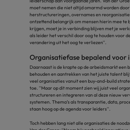
leiderschap dan voorgaande jaren. Van der Groen
Carrière-advies
moet nemen die niet altijd omarmd worden doo
Interim finance in 2026: speci
Treasury
Chili
herstructureringen, overnames en reorganisaties. Al
ontzettend belangrijk om mensen hierin mee te 
China
Recruitmentadvies
Interne vacatures
krijgen, moet je in verbinding blijven met je wer
Finance interimtarieven in 2026
als leider het verschil door oog te houden voor
Duitsland
Werken bij ons
verandering uit het oog te verliezen''.
Onze mensen maken het verschil. Lees
Filipijnen
Organisatiefase bepalend voor
hun verhaal en kom alles te weten over
Carrière-advies
Frankrijk
een carrière bij Robert Walters
Liegen op je cv: 'Als het uitkom
Daarnaast is de krapte op de arbeidsmarkt een bl
Nederland.
behouden en aantrekken van het juiste talent blijf
Hong Kong
Recruitmentadvies
veel organisaties vanuit een buy-and-build strate
Ontdek meer
Business controller of financia
Ierland
toe. ''Maar op dit moment zien wij juist veel orga
structureren en integreren van al deze nieuw ve
Indië
systemen. Thema’s als transparantie, data, proc
staan hoog op de agenda voor leiders''.
Indonesië
Toch hebben lang niet alle organisaties de noodz
Italië