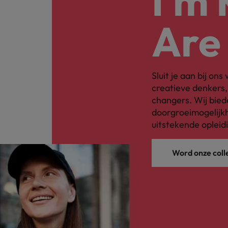
I'm
Are
Sluit je aan bij on
creatieve denkers
changers. Wij bied
doorgroeimogelijkh
uitstekende opleid
Word onze coll