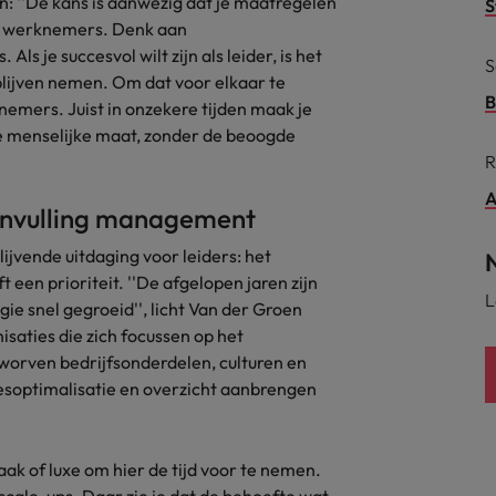
: ''De kans is aanwezig dat je maatregelen
S
r werknemers. Denk aan
alisten hebben de markt in handen
New Zealand
s je succesvol wilt zijn als leider, is het
S
blijven nemen. Om dat voor elkaar te
Portugal
B
knemers. Juist in onzekere tijden maak je
: groeiend gat tussen generalisten en specialisten
 de menselijke maat, zonder de beoogde
Singapore
R
Spanje
A
 invulling management
Taiwan
t is het vertrouwen voor altijd weg'
ijvende uitdaging voor leiders: het
t een prioriteit. ''De afgelopen jaren zijn
Thailand
L
gie snel gegroeid'', licht Van der Groen
l controller aannemen? Download de checklist
Verenigd Koninkrijk
nisaties die zich focussen op het
rworven bedrijfsonderdelen, culturen en
Verenigde Staten
esoptimalisatie en overzicht aanbrengen
Vietnam
aak of luxe om hier de tijd voor te nemen.
Zuid-Korea