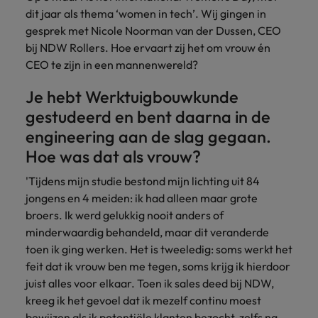
Belgie
Midden-Oosten
Van MKB tot
Carrière-advies
dit jaar als thema ‘women in tech’. Wij gingen in
Finance interimtarieven in 2026:
grote
Onze
Liegen op je cv: 'Als het uitkomt is
New Zealand
gesprek met Nicole Noorman van der Dussen, CEO
groeiend gat tussen generalisten en
Canada
Nederland
multinational, jij
Sales & Marketing
specialisten
het vertrouwen voor altijd weg'
bij NDW Rollers. Hoe ervaart zij het om vrouw én
helpt je
specialisten
helpen je bij
Portugal
werkgever
Chili
New Zealand
CEO te zijn in een mannenwereld?
het vinden van
Treasury
sneller, beter en
een financiële
Recruitmentadvies
Singapore
efficiënter te
Je hebt Werktuigbouwkunde
China
Portugal
rol binnen de
Business controller of financial
worden.
publieke
Spanje
gestudeerd en bent daarna in de
controller aannemen? Download de
Interne vacatures
Duitsland
sector of zorg.
Singapore
checklist
engineering aan de slag gegaan.
Werken bij ons
Taiwan
Hoe was dat als vrouw?
Filipijnen
Spanje
Tax
Sales &
Onze mensen maken het verschil. Lees
Thailand
Marketing
hun verhaal en kom alles te weten over
'Tijdens mijn studie bestond mijn lichting uit 84
Frankrijk
Taiwan
Kom in contact
Verenigd Koninkrijk
een carrière bij Robert Walters
jongens en 4 meiden: ik had alleen maar grote
met
Bouw aan je
Nederland.
broers. Ik werd gelukkig nooit anders of
Hong Kong
werkgevers
Thailand
carrière en aan
Verenigde Staten
die jouw tax
minderwaardig behandeld, maar dit veranderde
de groei van je
Ontdek meer
expertise op
Ierland
Verenigd Koninkrijk
Vietnam
werkgever.
toen ik ging werken. Het is tweeledig: soms werkt het
waarde
feit dat ik vrouw ben me tegen, soms krijg ik hierdoor
schatten.
Zuid-Korea
Indië
Verenigde Staten
juist alles voor elkaar. Toen ik sales deed bij NDW,
kreeg ik het gevoel dat ik mezelf continu moest
Zwitserland
Indonesië
Vietnam
Treasury
Interne
bewijzen als ik potentiële klanten bezocht, zelfs na