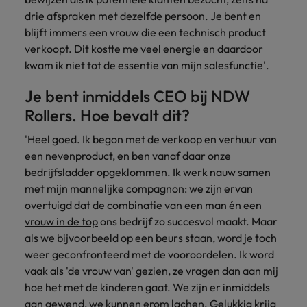
vacatures
drie afspraken met dezelfde persoon. Je bent en
Je kunt op ons
Italië
Zuid-Korea
blijft immers een vrouw die een technisch product
rekenen bij
Een baan in
het
verkoopt. Dit kostte me veel energie en daardoor
Japan
Zwitserland
recruitment -
waarmaken
iets voor jou?
kwam ik niet tot de essentie van mijn salesfunctie'.
van jouw
ambities.
Je bent inmiddels CEO bij NDW
Rollers. Hoe bevalt dit?
'Heel goed. Ik begon met de verkoop en verhuur van
een nevenproduct, en ben vanaf daar onze
bedrijfsladder opgeklommen. Ik werk nauw samen
met mijn mannelijke compagnon: we zijn ervan
overtuigd dat de combinatie van een man én een
vrouw in de top
ons bedrijf zo succesvol maakt. Maar
als we bijvoorbeeld op een beurs staan, word je toch
weer geconfronteerd met de vooroordelen. Ik word
vaak als 'de vrouw van' gezien, ze vragen dan aan mij
hoe het met de kinderen gaat. We zijn er inmiddels
aan gewend, we kunnen erom lachen. Gelukkig krijg