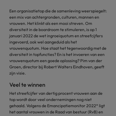
Belgie
Midden-Oosten
Van MKB tot
Carrière-advies
Finance interimtarieven in 2026:
grote
Onze
Liegen op je cv: 'Als het uitkomt is
New Zealand
Een organisatietop die de samenleving weerspiegelt:
groeiend gat tussen generalisten en
Canada
Nederland
multinational, jij
Sales & Marketing
specialisten
het vertrouwen voor altijd weg'
een mix van achtergronden, culturen, mannen en
helpt je
specialisten
helpen je bij
Portugal
werkgever
Chili
vrouwen. Het klinkt als een mooi streven. Om
New Zealand
het vinden van
Treasury
sneller, beter en
een financiële
Recruitmentadvies
diversiteit in de boardroom te stimuleren, is op 1
Singapore
efficiënter te
China
Portugal
rol binnen de
Business controller of financial
januari 2022 de wet ingroeiquotum en streefcijfers
worden.
publieke
Spanje
controller aannemen? Download de
ingevoerd, ook wel aangeduid als het
Interne vacatures
Duitsland
sector of zorg.
Singapore
checklist
vrouwenquotum. Hoe staat het tegenwoordig met de
Werken bij ons
Taiwan
diversiteit in topfuncties? En is het invoeren van een
Filipijnen
Spanje
Tax
Sales &
Onze mensen maken het verschil. Lees
Thailand
vrouwenquotum een goede oplossing? Pim van der
Marketing
hun verhaal en kom alles te weten over
Groen, director bij Robert Walters Eindhoven, geeft
Frankrijk
Taiwan
Kom in contact
Verenigd Koninkrijk
een carrière bij Robert Walters
zijn visie.
met
Bouw aan je
Nederland.
Hong Kong
werkgevers
Thailand
carrière en aan
Verenigde Staten
Veel te winnen
die jouw tax
de groei van je
Ontdek meer
expertise op
Ierland
Verenigd Koninkrijk
Vietnam
werkgever.
Het streefcijfer van dertig procent vrouwen aan de
waarde
top wordt door veel ondernemingen nog niet
schatten.
Zuid-Korea
Indië
Verenigde Staten
gehaald. Volgens de Emancipatiemonitor 2022* ligt
Zwitserland
het aantal vrouwen in de Raad van bestuur (RvB) en
Indonesië
Vietnam
Treasury
Interne