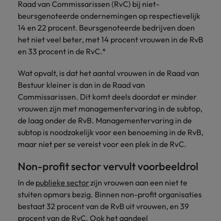
Raad van Commissarissen (RvC) bij niet-
vacatures
Je kunt op ons
Italië
Zuid-Korea
beursgenoteerde ondernemingen op respectievelijk
rekenen bij
Een baan in
14 en 22 procent. Beursgenoteerde bedrijven doen
het
Japan
Zwitserland
recruitment -
het niet veel beter, met 14 procent vrouwen in de RvB
waarmaken
iets voor jou?
en 33 procent in de RvC.*
van jouw
ambities.
Wat opvalt, is dat het aantal vrouwen in de Raad van
Bestuur kleiner is dan in de Raad van
Commissarissen. Dit komt deels doordat er minder
vrouwen zijn met managementervaring in de subtop,
de laag onder de RvB. Managementervaring in de
subtop is noodzakelijk voor een benoeming in de RvB,
maar niet per se vereist voor een plek in de RvC.
Non-profit sector vervult voorbeeldrol
In de
publieke sector
zijn vrouwen aan een niet te
stuiten opmars bezig. Binnen non-profit organisaties
bestaat 32 procent van de RvB uit vrouwen, en 39
procent van de RvC. Ook het aandeel