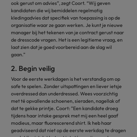
ook gerust om advies”, zegt Coort. “Wij geven
vacatures
Je kunt op ons
Italië
Zuid-Korea
kandidaten die wij bemiddelen regelmatig
rekenen bij
Een baan in
kledingadvies dat specifiek van toepassing is op de
het
Japan
Zwitserland
recruitment -
organisatie waar ze gaan werken. Je kunt je nieuwe
waarmaken
iets voor jou?
manager bij het tekenen van je contract gerust naar
van jouw
de dresscode vragen. Het is een legitieme vraag, en
ambities.
laat zien dat je goed voorbereid aan de slag wil
gaan.”
2. Begin veilig
Voor de eerste werkdagen is het verstandig om op
safe te spelen. Zonder uitspattingen en liever ietsje
overdressed dan underdressed. Wees voorzichtig
met té opvallende schoenen, sieraden, nagellak of
dat te gekke printje. Coort: ”Een kandidate droeg
tijdens haar intake gesprek met mij een heel gaaf
modieus, maar fluorescerend shirt. Ik heb haar
geadviseerd dat niet op de eerste werkdag te dragen