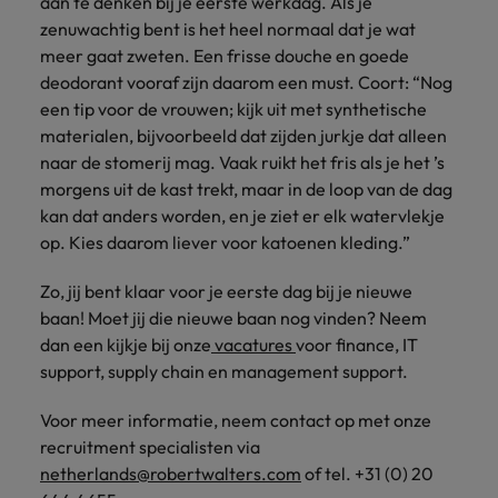
aan te denken bij je eerste werkdag. Als je
zenuwachtig bent is het heel normaal dat je wat
meer gaat zweten. Een frisse douche en goede
deodorant vooraf zijn daarom een must. Coort: “Nog
een tip voor de vrouwen; kijk uit met synthetische
materialen, bijvoorbeeld dat zijden jurkje dat alleen
naar de stomerij mag. Vaak ruikt het fris als je het ’s
morgens uit de kast trekt, maar in de loop van de dag
kan dat anders worden, en je ziet er elk watervlekje
op. Kies daarom liever voor katoenen kleding.”
Zo, jij bent klaar voor je eerste dag bij je nieuwe
baan! Moet jij die nieuwe baan nog vinden? Neem
dan een kijkje bij onze
vacatures
voor finance, IT
support, supply chain en management support.
Voor meer informatie, neem contact op met onze
recruitment specialisten via
netherlands@robertwalters.com
of tel. +31 (0) 20