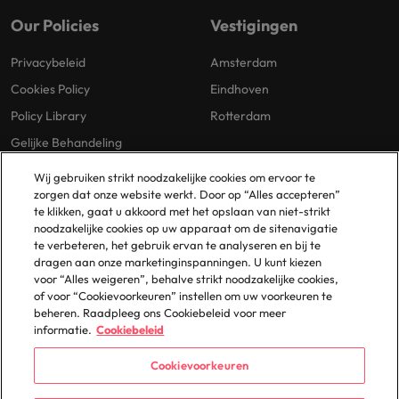
Our Policies
Vestigingen
Privacybeleid
Amsterdam
Cookies Policy
Eindhoven
Policy Library
Rotterdam
Gelijke Behandeling
Wij gebruiken strikt noodzakelijke cookies om ervoor te
zorgen dat onze website werkt. Door op “Alles accepteren”
te klikken, gaat u akkoord met het opslaan van niet-strikt
noodzakelijke cookies op uw apparaat om de sitenavigatie
te verbeteren, het gebruik ervan te analyseren en bij te
dragen aan onze marketinginspanningen. U kunt kiezen
© 2025 Robert Walters Plc. All Rights Reserved.
voor “Alles weigeren”, behalve strikt noodzakelijke cookies,
of voor “Cookievoorkeuren” instellen om uw voorkeuren te
beheren. Raadpleeg ons Cookiebeleid voor meer
informatie.
Cookiebeleid
Cookievoorkeuren