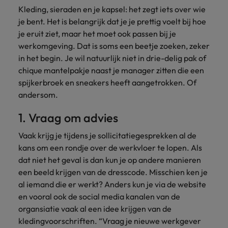
Belgie
Midden-Oosten
Van MKB tot
Carrière-advies
Kleding, sieraden en je kapsel: het zegt iets over wie
Finance interimtarieven in 2026:
grote
Onze
Liegen op je cv: 'Als het uitkomt is
New Zealand
je bent. Het is belangrijk dat je je prettig voelt bij hoe
groeiend gat tussen generalisten en
Canada
Nederland
multinational, jij
Sales & Marketing
specialisten
het vertrouwen voor altijd weg'
je eruit ziet, maar het moet ook passen bij je
helpt je
specialisten
helpen je bij
Portugal
werkgever
Chili
werkomgeving. Dat is soms een beetje zoeken, zeker
New Zealand
het vinden van
Treasury
sneller, beter en
een financiële
Recruitmentadvies
in het begin. Je wil natuurlijk niet in drie-delig pak of
Singapore
efficiënter te
China
Portugal
rol binnen de
Business controller of financial
chique mantelpakje naast je manager zitten die een
worden.
publieke
Spanje
controller aannemen? Download de
spijkerbroek en sneakers heeft aangetrokken. Of
Interne vacatures
Duitsland
sector of zorg.
Singapore
checklist
andersom.
Werken bij ons
Taiwan
Filipijnen
Spanje
1. Vraag om advies
Tax
Sales &
Onze mensen maken het verschil. Lees
Thailand
Marketing
hun verhaal en kom alles te weten over
Frankrijk
Taiwan
Kom in contact
Vaak krijg je tijdens je sollicitatiegesprekken al de
Verenigd Koninkrijk
een carrière bij Robert Walters
met
Bouw aan je
kans om een rondje over de werkvloer te lopen. Als
Nederland.
Hong Kong
werkgevers
Thailand
carrière en aan
Verenigde Staten
dat niet het geval is dan kun je op andere manieren
die jouw tax
de groei van je
een beeld krijgen van de dresscode. Misschien ken je
Ontdek meer
expertise op
Ierland
Verenigd Koninkrijk
Vietnam
werkgever.
al iemand die er werkt? Anders kun je via de website
waarde
en vooral ook de social media kanalen van de
schatten.
Zuid-Korea
Indië
Verenigde Staten
organsiatie vaak al een idee krijgen van de
Zwitserland
Indonesië
kledingvoorschriften. “Vraag je nieuwe werkgever
Vietnam
Treasury
Interne