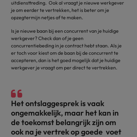
uitdiensttreding. Ook al vraagt je nieuwe werkgever
vacatures
Je kunt op ons
Italië
Zuid-Korea
je om eerder te vertrekken, het is beter om je
rekenen bij
Een baan in
opzegtermijn netjes af te maken.
het
Japan
Zwitserland
recruitment -
waarmaken
iets voor jou?
Is je nieuwe baan bij een concurrent van je huidige
van jouw
werkgever? Check dan of je geen
ambities.
concurrentiebeding in je contract hebt staan. Als je
er toch voor kiest om de baan bij de concurrent te
accepteren, dan is het goed mogelijk dat je huidige
werkgever je vraagt om per direct te vertrekken.
Het ontslaggesprek is vaak
ongemakkelijk, maar het kan in
de toekomst belangrijk zijn om
ook na je vertrek op goede voet