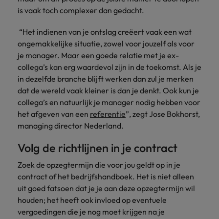
Belgie
Midden-Oosten
Van MKB tot
Carrière-advies
is vaak toch complexer dan gedacht.
Finance interimtarieven in 2026:
grote
Onze
Liegen op je cv: 'Als het uitkomt is
New Zealand
groeiend gat tussen generalisten en
Canada
Nederland
multinational, jij
Sales & Marketing
specialisten
het vertrouwen voor altijd weg'
“Het indienen van je ontslag creëert vaak een wat
helpt je
specialisten
helpen je bij
Portugal
ongemakkelijke situatie, zowel voor jouzelf als voor
werkgever
Chili
New Zealand
het vinden van
Treasury
sneller, beter en
je manager. Maar een goede relatie met je ex-
een financiële
Recruitmentadvies
Singapore
efficiënter te
China
Portugal
rol binnen de
collega’s kan erg waardevol zijn in de toekomst. Als je
Business controller of financial
worden.
publieke
Spanje
in dezelfde branche blijft werken dan zul je merken
controller aannemen? Download de
Interne vacatures
Duitsland
sector of zorg.
Singapore
dat de wereld vaak kleiner is dan je denkt. Ook kun je
checklist
Werken bij ons
Taiwan
collega’s en natuurlijk je manager nodig hebben voor
Filipijnen
Spanje
Tax
Sales &
Onze mensen maken het verschil. Lees
het afgeven van een
referentie
Thailand
”, zegt Jose Bokhorst,
Marketing
hun verhaal en kom alles te weten over
managing director Nederland.
Frankrijk
Taiwan
Kom in contact
Verenigd Koninkrijk
een carrière bij Robert Walters
met
Bouw aan je
Volg de richtlijnen in je contract
Nederland.
Hong Kong
werkgevers
Thailand
carrière en aan
Verenigde Staten
die jouw tax
de groei van je
Zoek de opzegtermijn die voor jou geldt op in je
Ontdek meer
expertise op
Ierland
Verenigd Koninkrijk
Vietnam
werkgever.
contract of het bedrijfshandboek. Het is niet alleen
waarde
uit goed fatsoen dat je je aan deze opzegtermijn wil
schatten.
Zuid-Korea
Indië
Verenigde Staten
houden; het heeft ook invloed op eventuele
Zwitserland
vergoedingen die je nog moet krijgen na je
Indonesië
Vietnam
Treasury
Interne