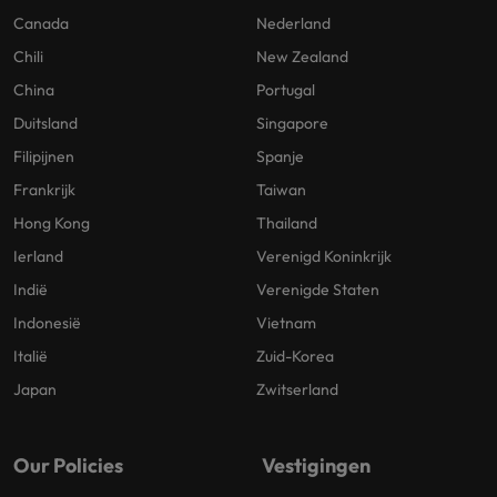
Canada
Nederland
Chili
New Zealand
China
Portugal
Duitsland
Singapore
Filipijnen
Spanje
Frankrijk
Taiwan
Hong Kong
Thailand
Ierland
Verenigd Koninkrijk
Indië
Verenigde Staten
Indonesië
Vietnam
Italië
Zuid-Korea
Japan
Zwitserland
Our Policies
Vestigingen