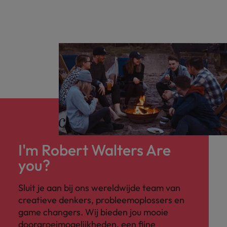
I'm Robert Walters Are
you?
Sluit je aan bij ons wereldwijde team van
creatieve denkers, probleemoplossers en
game changers. Wij bieden jou mooie
doorgroeimogelijkheden, een fijne