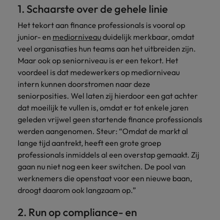
Belgie
Midden-Oosten
Van MKB tot
Carrière-advies
1. Schaarste over de gehele linie
Finance interimtarieven in 2026:
grote
Onze
Liegen op je cv: 'Als het uitkomt is
New Zealand
groeiend gat tussen generalisten en
Canada
Nederland
multinational, jij
Sales & Marketing
specialisten
Het tekort aan finance professionals is vooral op
het vertrouwen voor altijd weg'
helpt je
specialisten
helpen je bij
junior- en
mediorniveau
duidelijk merkbaar, omdat
Portugal
werkgever
Chili
New Zealand
het vinden van
veel organisaties hun teams aan het uitbreiden zijn.
Treasury
sneller, beter en
een financiële
Recruitmentadvies
Singapore
Maar ook op seniorniveau is er een tekort. Het
efficiënter te
China
Portugal
rol binnen de
Business controller of financial
voordeel is dat medewerkers op mediorniveau
worden.
publieke
Spanje
controller aannemen? Download de
Interne vacatures
intern kunnen doorstromen naar deze
Duitsland
sector of zorg.
Singapore
checklist
Werken bij ons
Taiwan
seniorposities. Wel laten zij hierdoor een gat achter
Filipijnen
dat moeilijk te vullen is, omdat er tot enkele jaren
Spanje
Tax
Sales &
Onze mensen maken het verschil. Lees
Thailand
geleden vrijwel geen startende finance professionals
Marketing
hun verhaal en kom alles te weten over
Frankrijk
Taiwan
Kom in contact
werden aangenomen. Steur: “Omdat de markt al
Verenigd Koninkrijk
een carrière bij Robert Walters
met
Bouw aan je
lange tijd aantrekt, heeft een grote groep
Nederland.
Hong Kong
werkgevers
Thailand
carrière en aan
Verenigde Staten
professionals inmiddels al een overstap gemaakt. Zij
die jouw tax
de groei van je
gaan nu niet nog een keer switchen. De pool van
Ontdek meer
expertise op
Ierland
Verenigd Koninkrijk
Vietnam
werkgever.
werknemers die openstaat voor een nieuwe baan,
waarde
droogt daarom ook langzaam op.”
schatten.
Zuid-Korea
Indië
Verenigde Staten
2. Run op compliance- en
Zwitserland
Indonesië
Vietnam
Treasury
Interne