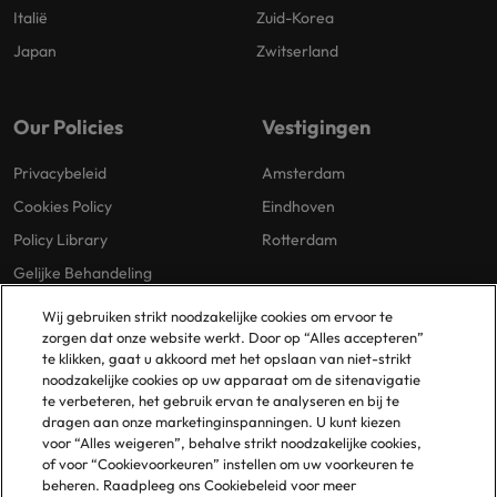
Italië
Zuid-Korea
Japan
Zwitserland
Our Policies
Vestigingen
Privacybeleid
Amsterdam
Cookies Policy
Eindhoven
Policy Library
Rotterdam
Gelijke Behandeling
Wij gebruiken strikt noodzakelijke cookies om ervoor te
zorgen dat onze website werkt. Door op “Alles accepteren”
te klikken, gaat u akkoord met het opslaan van niet-strikt
noodzakelijke cookies op uw apparaat om de sitenavigatie
te verbeteren, het gebruik ervan te analyseren en bij te
dragen aan onze marketinginspanningen. U kunt kiezen
© 2025 Robert Walters Plc. All Rights Reserved.
voor “Alles weigeren”, behalve strikt noodzakelijke cookies,
of voor “Cookievoorkeuren” instellen om uw voorkeuren te
beheren. Raadpleeg ons Cookiebeleid voor meer