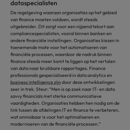
dataspecialisten
vacatures
Je kunt op ons
Italië
Zuid-Korea
De regelgeving waaraan organisaties op het gebied
rekenen bij
Een baan in
van finance moeten voldoen, wordt steeds
het
Japan
Zwitserland
recruitment -
uitgebreider. Dit zorgt voor een nijpend tekort aan
waarmaken
iets voor jou?
van jouw
compliancespecialisten, vooral binnen banken en
ambities.
andere financiële instellingen. Organisaties kiezen in
toenemende mate voor het automatiseren van
financiële processen, waardoor de nadruk binnen
finance steeds meer komt te liggen op het vertalen
van data naar bruikbare rapportages. Finance
professionals gespecialiseerd in data analytics en
business intelligence zijn
door deze ontwikkelingen
zeer in trek. Steur: “Men is op zoek naar IT- en data
savvy financials met sterke communicatieve
vaardigheden. Organisaties hebben hen nodig om de
link tussen de afdelingen IT en finance te verbeteren,
wat onmisbaar is voor het optimaliseren en
moderniseren van de financiële processen.”